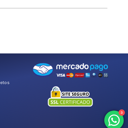
jetos
3