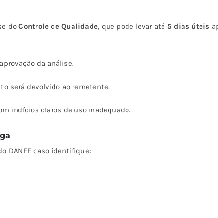
ise do
Controle de Qualidade
, que pode levar até
5 dias úteis
ap
 aprovação da análise.
to será devolvido ao remetente.
om indícios claros de uso inadequado.
ega
do DANFE caso identifique: