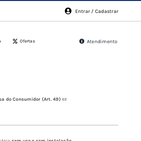
Entrar / Cadastrar
Atendimento
a
Ofertas
sa do Consumidor (Art. 49)
📜
esteja
sem uso e sem instalação
.