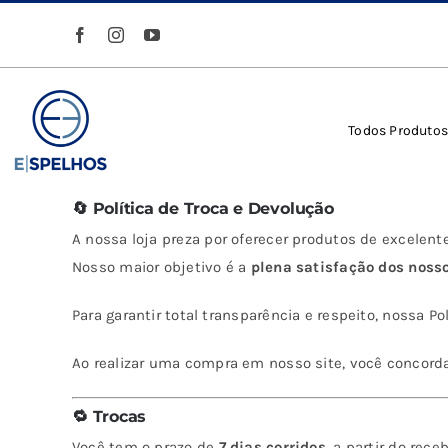
Ir
para
o
conteúdo
Todos Produto
🔄 Política de Troca e Devolução
A nossa loja preza por oferecer produtos de excelent
Nosso maior objetivo é a
plena satisfação dos nosso
Para garantir total transparência e respeito, nossa 
Ao realizar uma compra em nosso site, você concord
🔁 Trocas
Você tem o prazo de
7 dias corridos
, a partir do rec