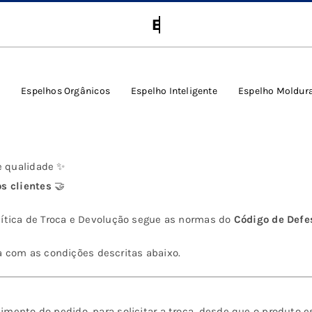
s
Espelhos Orgânicos
Espelho Inteligente
Espelho Moldur
e qualidade ✨
s clientes
🤝
Política de Troca e Devolução segue as normas do
Código de Defe
a com as condições descritas abaixo.
ebimento do pedido, para solicitar a troca, desde que o produto 