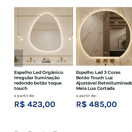
ico
Espelho Led Pontas
Espelho Led Orgânico
z
Arredondadas 60×160
Irregular 60×160 Corpo
ouro
Corpo Inteiro Luz
Inteiro Luz Indireta To
Ajustável Touch
a partir de:
a partir de:
R$
895,00
R$
931,00