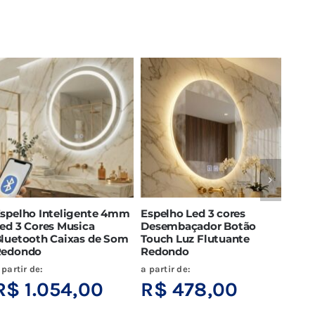
spelho Inteligente 4mm
Espelho Led 3 cores
Espe
ed 3 Cores Musica
Desembaçador Botão
Adne
luetooth Caixas de Som
Touch Luz Flutuante
Cour
Redondo
Redondo
Touc
 partir de:
a partir de:
a part
R$
1.054,00
R$
478,00
R$