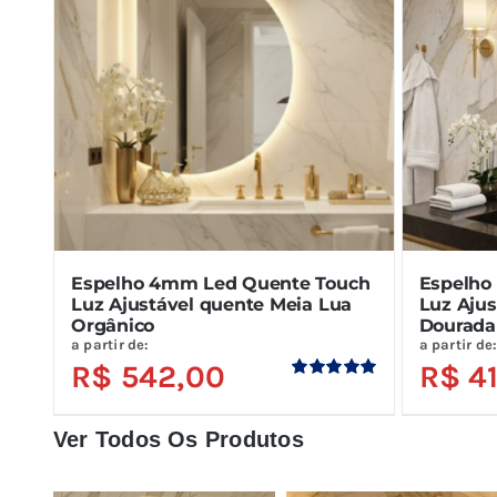
Espelho 4mm Led Quente Touch
Espelho 
Luz Ajustável quente Meia Lua
Luz Aju
Orgânico
Dourada
a partir de:
a partir de
R$
542,00
R$
41
Avaliação
5.00
de 5
Ver Todos Os Produtos