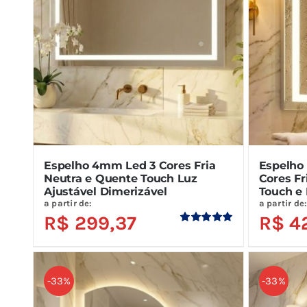
Espelho 4mm Led 3 Cores Fria
Espelho
Neutra e Quente Touch Luz
Cores Fr
Ajustável Dimerizável
Touch e
a partir de:
a partir de
R$
299,37
R$
4
Avaliação
5.00
de 5
-33%
-33%