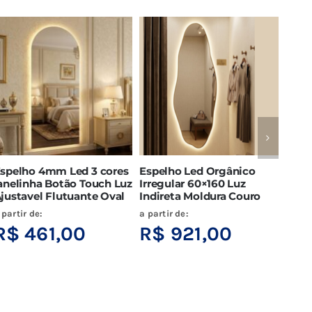
Espelho 4mm Led 3 Cores
Espelho 4mm Led 3 cores
Es
Botão Touch Orgânico
Fria Neutra e Quente
Cap
iluminação indireta
Capsula Luz Frontal Touch
Bot
banheiro
Luz Ajustável
Aju
a partir de:
a partir de:
a pa
R$
423,00
R$
423,00
R