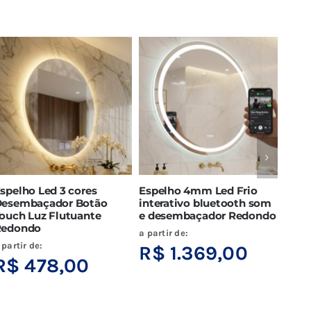
spelho Led 3 cores
Espelho 4mm Led Frio
Espe
esembaçador Botão
interativo bluetooth som
Inte
ouch Luz Flutuante
e desembaçador Redondo
blue
Redondo
dese
a partir de:
 partir de:
a part
R$
1.369,00
R$
478,00
R$