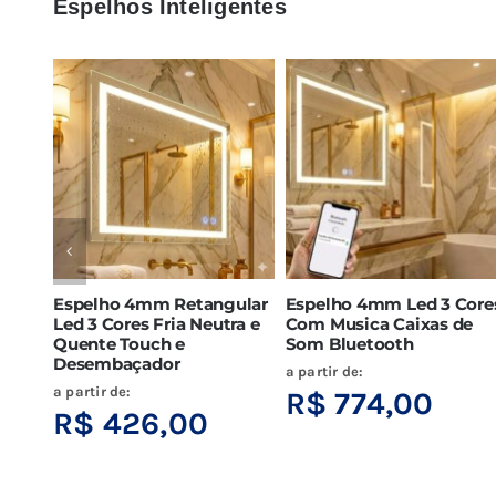
Espelhos Inteligentes
Espelho 4mm Retangular
Espelho 4mm Led 3 Core
Led 3 Cores Fria Neutra e
Com Musica Caixas de
Quente Touch e
Som Bluetooth
Desembaçador
a partir de:
a partir de:
R$
774,00
R$
426,00