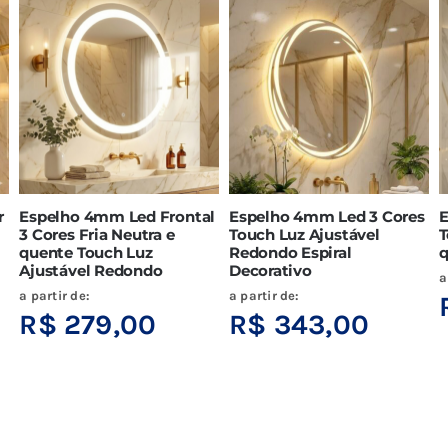
r
Espelho 4mm Led Frontal
Espelho 4mm Led 3 Cores
E
3 Cores Fria Neutra e
Touch Luz Ajustável
T
quente Touch Luz
Redondo Espiral
q
Ajustável Redondo
Decorativo
a
a partir de:
a partir de:
R$
279,00
R$
343,00