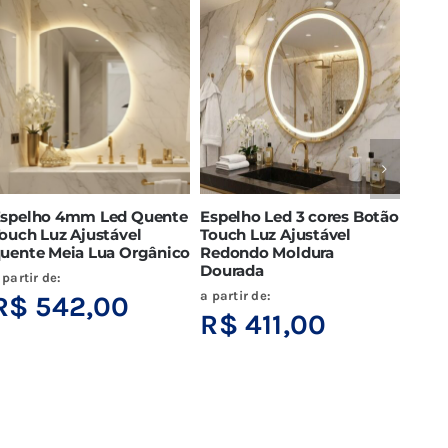
spelho 4mm Led Quente
Espelho Led 3 cores Botão
Espe
ouch Luz Ajustável
Touch Luz Ajustável
Orgâ
uente Meia Lua Orgânico
Redondo Moldura
redo
Dourada
touc
 partir de:
a partir de:
a part
R$
542,00
R$
411,00
R$