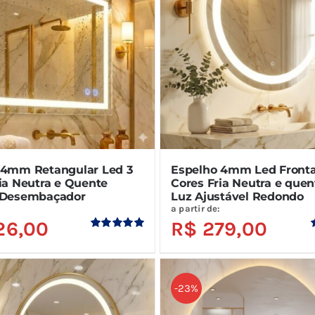
 4mm Retangular Led 3
Espelho 4mm Led Fronta
ia Neutra e Quente
Cores Fria Neutra e que
 Desembaçador
Luz Ajustável Redondo
:
a partir de:
26,00
R$
279,00
Avaliação
5.00
de 5
-23%