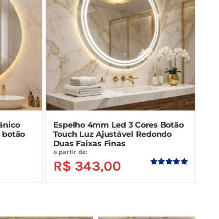
ânico
Espelho 4mm Led 3 Cores Botão
 botão
Touch Luz Ajustável Redondo
Duas Faixas Finas
a partir de:
R$
343,00
Avaliação
5.00
de 5