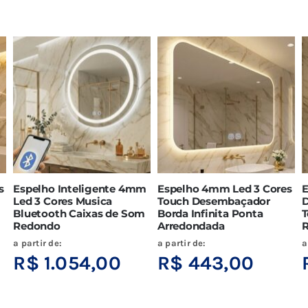
s
Espelho Inteligente 4mm
Espelho 4mm Led 3 Cores
E
Led 3 Cores Musica
Touch Desembaçador
D
Bluetooth Caixas de Som
Borda Infinita Ponta
T
Redondo
Arredondada
a partir de:
a partir de:
a
R$
1.054,00
R$
443,00