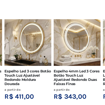
s
Espelho Led 3 cores Botão
Espelho 4mm Led 3 Cores
E
Touch Luz Ajustável
Botão Touch Luz
L
Redondo Moldura
Ajustável Redondo Duas
B
Dourada
Faixas Finas
a partir de:
a partir de:
a
R$
411,00
R$
343,00