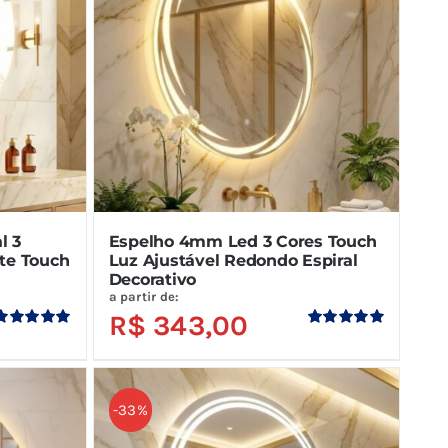
l 3
Espelho 4mm Led 3 Cores Touch
nte Touch
Luz Ajustável Redondo Espiral
Decorativo
a partir de:
R$
343,00
Avaliação
Avaliação
5.00
de 5
5.00
de 5
-33%