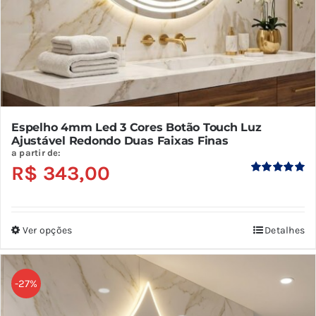
do
produto
Espelho 4mm Led 3 Cores Botão Touch Luz
Ajustável Redondo Duas Faixas Finas
a partir de:
R$
343,00
Avaliação
5.00
de 5
Ver opções
Detalhes
Este
produto
tem
-27%
várias
variantes.