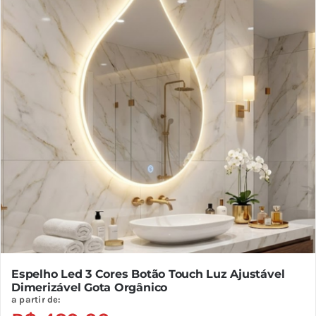
As
opções
podem
ser
escolhidas
na
página
do
produto
Espelho Led 3 Cores Botão Touch Luz Ajustável
Dimerizável Gota Orgânico
a partir de: