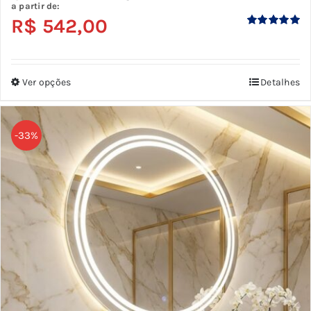
a partir de:
R$
542,00
Avaliação
5.00
de 5
Ver opções
Detalhes
Este
produto
tem
-33%
várias
variantes.
As
opções
podem
ser
escolhidas
na
página