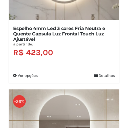
Espelho 4mm Led 3 cores Fria Neutra e
Quente Capsula Luz Frontal Touch Luz
Ajustável
a partir de:
R$
423,00
Ver opções
Detalhes
Este
produto
tem
várias
-26%
variantes.
As
opções