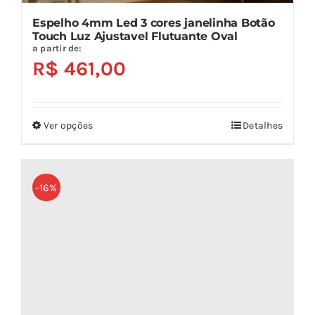
Espelho 4mm Led 3 cores janelinha Botão
Touch Luz Ajustavel Flutuante Oval
a partir de:
R$
461,00
Ver opções
Detalhes
Este
produto
tem
várias
-16%
variantes.
As
opções
podem
ser
escolhidas