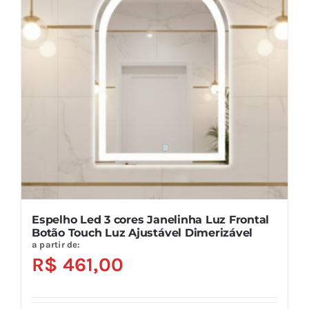
opções
podem
ser
escolhidas
na
página
do
produto
Espelho Led 3 cores Janelinha Luz Frontal
Botão Touch Luz Ajustável Dimerizável
a partir de:
R$
461,00