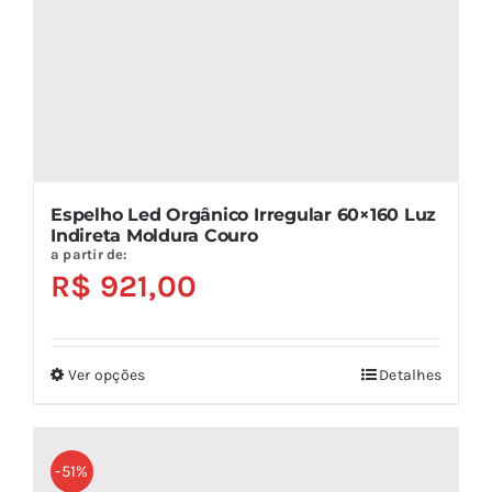
na
página
do
produto
Espelho Led Orgânico Irregular 60×160 Luz
Indireta Moldura Couro
a partir de:
R$
921,00
Ver opções
Detalhes
Este
produto
tem
várias
-51%