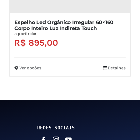
Espelho Led Orgânico Irregular 60×160
Corpo Inteiro Luz Indireta Touch
a partir de:
R$
895,00
Ver opções
Detalhes
Este
produto
tem
várias
variantes.
As
opções
REDES SOCIAIS
podem
ser