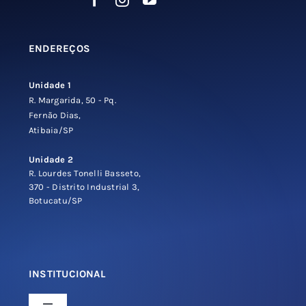
escolhidas
na
ENDEREÇOS
página
do
Unidade 1
produto
R. Margarida, 50 - Pq.
Fernão Dias,
Atibaia/SP
Unidade 2
R. Lourdes Tonelli Basseto,
370 - Distrito Industrial 3,
Botucatu/SP
INSTITUCIONAL