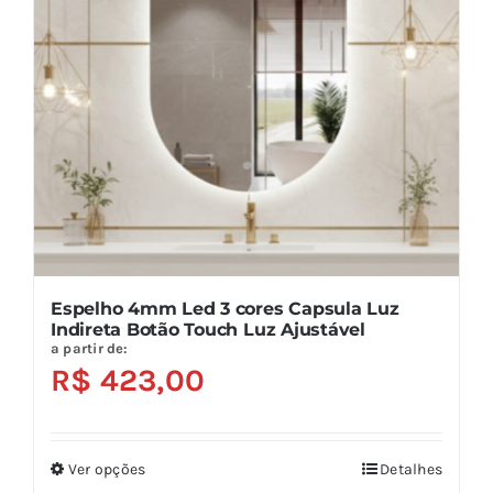
podem
ser
escolhidas
na
página
do
produto
Espelho 4mm Led 3 cores Capsula Luz
Indireta Botão Touch Luz Ajustável
a partir de:
R$
423,00
Ver opções
Detalhes
Este