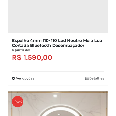
página
do
produto
Espelho 4mm 110×110 Led Neutro Meia Lua
Cortada Bluetooth Desembaçador
a partir de:
R$
1.590,00
Ver opções
Detalhes
Este
produto
tem
várias
-20%
variantes.
As