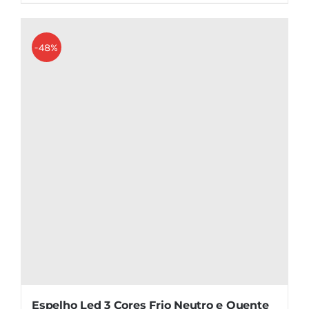
produto
tem
várias
-48%
variantes.
As
opções
podem
ser
escolhidas
na
página
do
produto
Espelho Led 3 Cores Frio Neutro e Quente