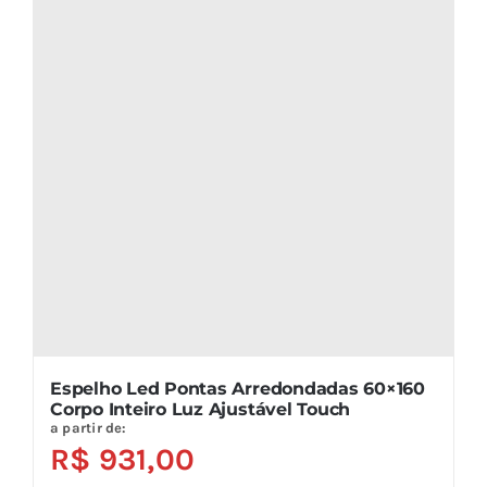
variantes.
As
opções
podem
ser
escolhidas
na
página
do
produto
Espelho Led Pontas Arredondadas 60×160
Corpo Inteiro Luz Ajustável Touch
a partir de:
R$
931,00