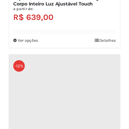
Corpo Inteiro Luz Ajustável Touch
a partir de:
R$
639,00
Ver opções
Detalhes
Este
produto
tem
várias
-12%
variantes.
As
opções
podem
ser
escolhidas
na