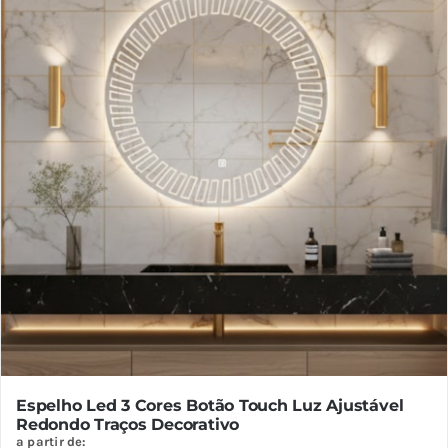
variantes.
As
opções
podem
ser
escolhidas
na
página
do
produto
Espelho Led 3 Cores Botão Touch Luz Ajustável
Redondo Traços Decorativo
a partir de: