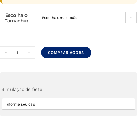
Escolha o

Tamanho:
COMPRAR AGORA
Espelho
4mm
Led
3
Simulação de frete
cores
Capsula
Luz
Indireta
Botão
Touch