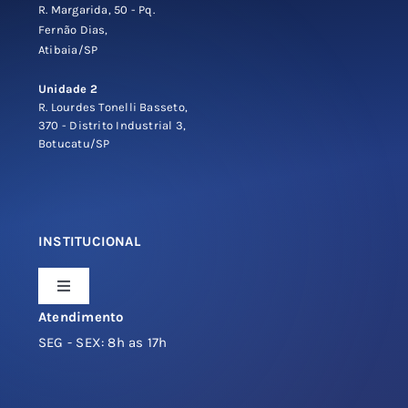
R. Margarida, 50 - Pq.
produto
Fernão Dias,
Atibaia/SP
Unidade 2
R. Lourdes Tonelli Basseto,
370 - Distrito Industrial 3,
Botucatu/SP
INSTITUCIONAL
Toggle
Navigation
Atendimento
Sobre a Espelhos OnLine
SEG - SEX: 8h as 17h
Espelhos Sob Medida e Projetos