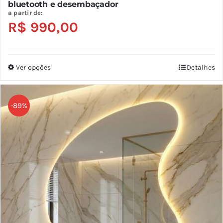
bluetooth e desembaçador
a partir de:
R$
990,00
Ver opções
Detalhes
Este
produto
tem
-89%
várias
variantes.
As
opções
podem
ser
escolhidas
na
página