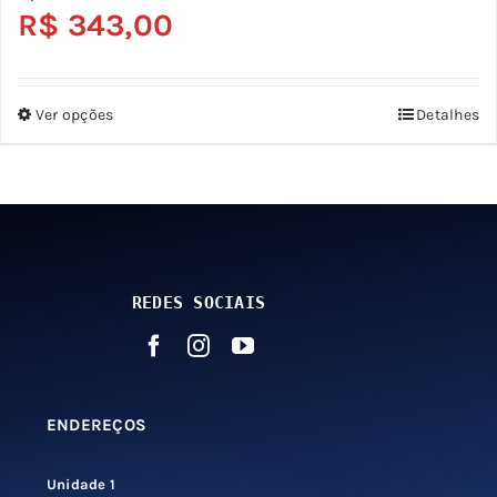
R$
343,00
Ver opções
Detalhes
Este
produto
tem
várias
variantes.
As
REDES SOCIAIS
opções
podem
ser
escolhidas
ENDEREÇOS
na
página
Unidade 1
do