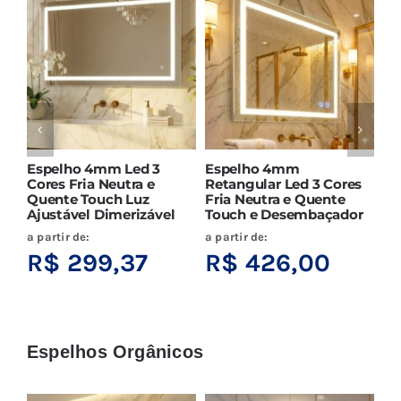
Espelho 4mm Led 3
Espelho 4mm
Es
Cores Fria Neutra e
Retangular Led 3 Cores
Fr
Quente Touch Luz
Fria Neutra e Quente
Ne
Ajustável Dimerizável
Touch e Desembaçador
Lu
a partir de:
a partir de:
a p
R$
299,37
R$
426,00
R
Espelhos Orgânicos