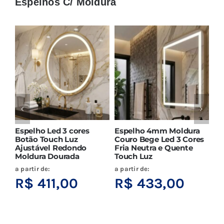
Espelhos C/ Moldura
Espelho Led 3 cores
Espelho 4mm Moldura
Es
Botão Touch Luz
Couro Bege Led 3 Cores
Ba
Ajustável Redondo
Fria Neutra e Quente
3 
Moldura Dourada
Touch Luz
Pr
a partir de:
a partir de:
a p
R$
411,00
R$
433,00
R