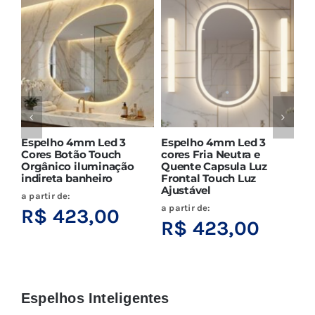
Espelho 4mm Led 3
Espelho 4mm Led 3
Es
Cores Botão Touch
cores Fria Neutra e
co
Orgânico iluminação
Quente Capsula Luz
In
indireta banheiro
Frontal Touch Luz
Aj
Ajustável
a partir de:
a p
a partir de:
R$
423,00
R
R$
423,00
Espelhos Inteligentes