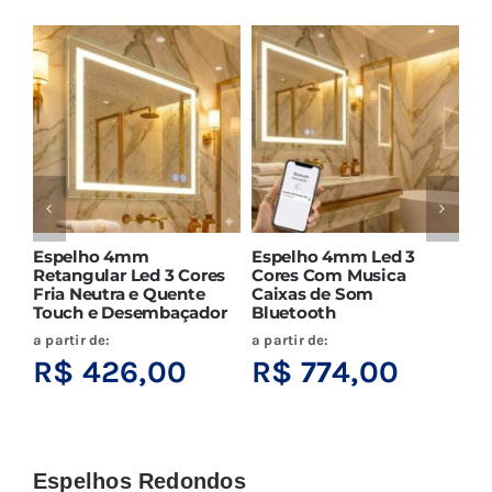
Espelho 4mm
Espelho 4mm Led 3
Es
Retangular Led 3 Cores
Cores Com Musica
4m
Fria Neutra e Quente
Caixas de Som
Mu
Touch e Desembaçador
Bluetooth
de
a partir de:
a partir de:
a p
R$
426,00
R$
774,00
R
Espelhos Redondos