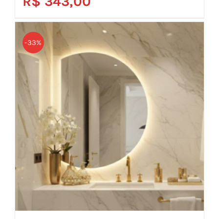
R$
343,00
Avaliação
5.00
de 5
-33%