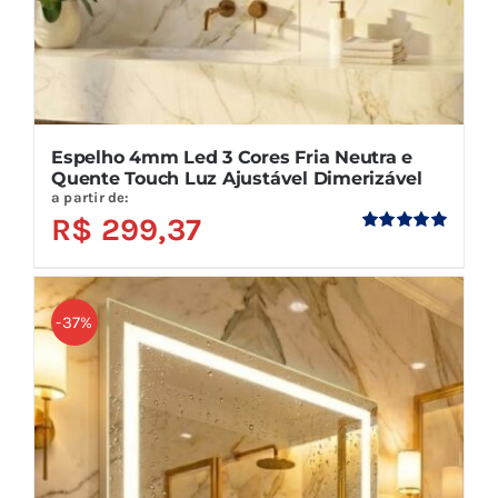
Espelho 4mm Led 3 Cores Fria Neutra e
Quente Touch Luz Ajustável Dimerizável
a partir de:
R$
299,37
Avaliação
5.00
de 5
-37%