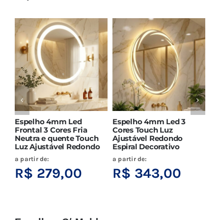
Espelho 4mm Led
Espelho 4mm Led 3
Es
Frontal 3 Cores Fria
Cores Touch Luz
Bo
Neutra e quente Touch
Ajustável Redondo
Aj
Luz Ajustável Redondo
Espiral Decorativo
Mo
a partir de:
a partir de:
a p
R$
279,00
R$
343,00
R