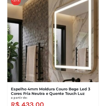
-37%
variantes.
As
opções
podem
ser
escolhidas
na
página
do
produto
Espelho 4mm Moldura Couro Bege Led 3
Cores Fria Neutra e Quente Touch Luz
a partir de:
R$
433,00