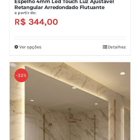
Espelho 4mm Led Touch Luz Ajustável
Retangular Arredondado Flutuante
a partir de:
R$
344,00
Ver opções
Detalhes
Este
produto
tem
várias
-33%
variantes.
As
opções
podem
ser
escolhidas
na