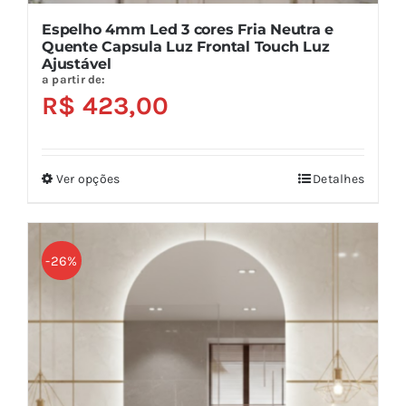
Espelho 4mm Led 3 cores Fria Neutra e
Quente Capsula Luz Frontal Touch Luz
Ajustável
a partir de:
R$
423,00
Ver opções
Detalhes
Este
produto
tem
várias
-26%
variantes.
As
opções
podem
ser