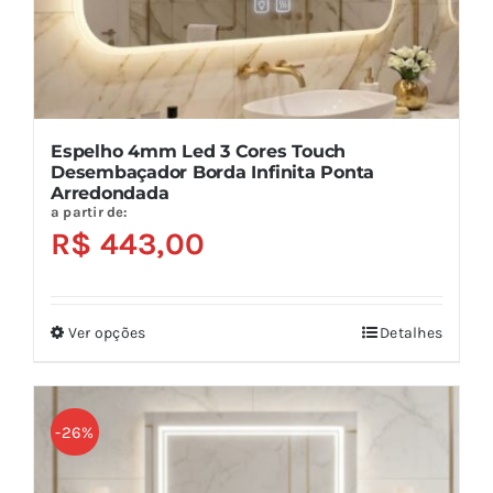
do
produto
Espelho 4mm Led 3 Cores Touch
Desembaçador Borda Infinita Ponta
Arredondada
a partir de:
R$
443,00
Ver opções
Detalhes
Este
produto
tem
várias
-26%
variantes.
As