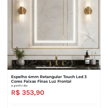
opções
podem
ser
escolhidas
na
página
do
produto
Espelho 4mm Retangular Touch Led 3
Cores Faixas Finas Luz Frontal
a partir de:
R$
353,90