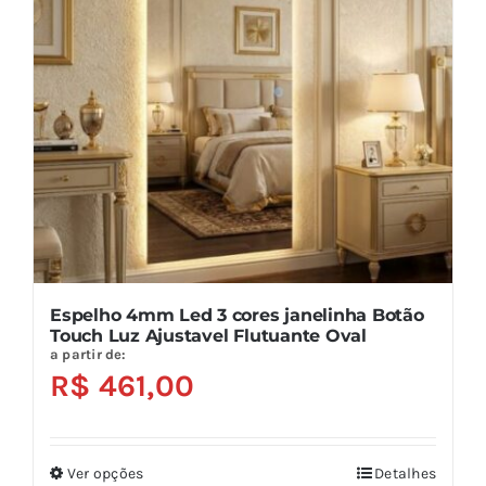
podem
ser
escolhidas
na
página
do
produto
Espelho 4mm Led 3 cores janelinha Botão
Touch Luz Ajustavel Flutuante Oval
a partir de:
R$
461,00
Ver opções
Detalhes
Este