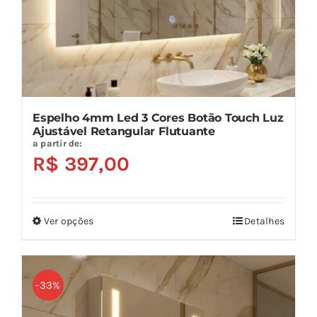
página
do
produto
Espelho 4mm Led 3 Cores Botão Touch Luz
Ajustável Retangular Flutuante
a partir de:
R$
397,00
Ver opções
Detalhes
Este
produto
tem
várias
-33%
variantes.