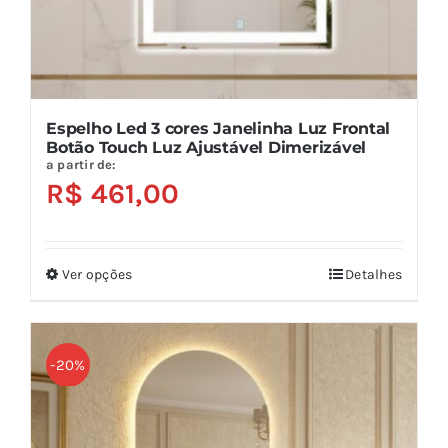
do
produto
Espelho Led 3 cores Janelinha Luz Frontal
Botão Touch Luz Ajustável Dimerizável
a partir de:
R$
461,00
Ver opções
Detalhes
Este
produto
tem
várias
-20%
variantes.
As
opções