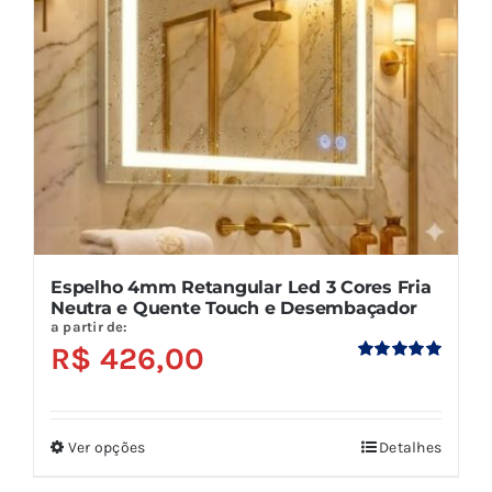
ser
escolhidas
na
página
do
produto
Espelho 4mm Retangular Led 3 Cores Fria
Neutra e Quente Touch e Desembaçador
a partir de:
R$
426,00
Avaliação
5.00
de 5
Ver opções
Detalhes
Este
produto