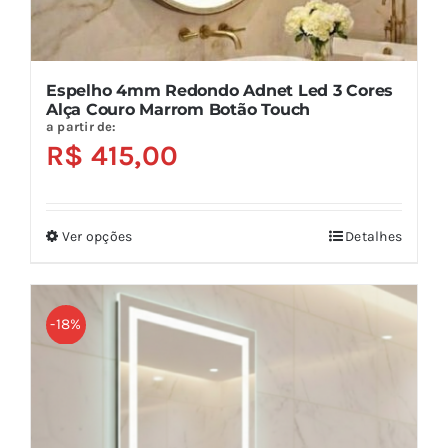
Espelho 4mm Redondo Adnet Led 3 Cores
Alça Couro Marrom Botão Touch
a partir de:
R$
415,00
Ver opções
Detalhes
Este
produto
tem
várias
-18%
variantes.
As
opções
podem