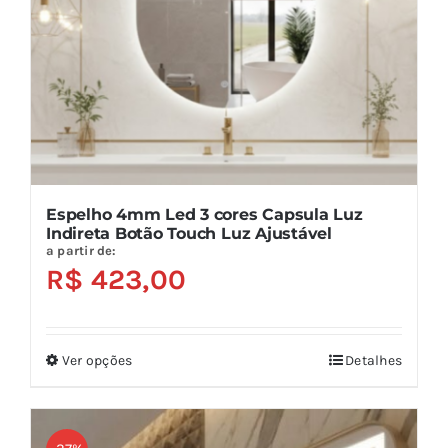
escolhidas
na
página
do
produto
Espelho 4mm Led 3 cores Capsula Luz
Indireta Botão Touch Luz Ajustável
a partir de:
R$
423,00
Ver opções
Detalhes
Este
produto
tem
várias