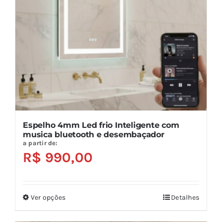
ser
escolhidas
na
página
do
produto
Espelho 4mm Led frio Inteligente com
musica bluetooth e desembaçador
a partir de:
R$
990,00
Ver opções
Detalhes
Este
produto