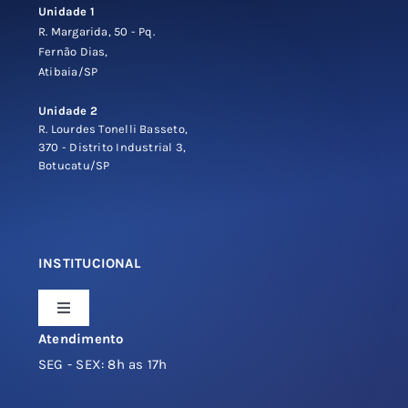
Unidade 1
R. Margarida, 50 - Pq.
Fernão Dias,
Atibaia/SP
Unidade 2
R. Lourdes Tonelli Basseto,
370 - Distrito Industrial 3,
Botucatu/SP
INSTITUCIONAL
Toggle
Navigation
Atendimento
Sobre a Espelhos OnLine
SEG - SEX: 8h as 17h