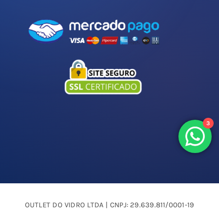
Espelhos Sob Medida e Projetos
Garantia e Instalação
Política de Trocas
Politica de Privacidade
3
OUTLET DO VIDRO LTDA | CNPJ: 29.639.811/0001-19