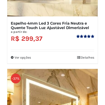
Espelho 4mm Led 3 Cores Fria Neutra e
Quente Touch Luz Ajustável Dimerizável
a partir de:
R$
299,37
Avaliação
5.00
de 5
Ver opções
Detalhes
Este
produto
tem
várias
-37%
variantes.
As
opções
podem