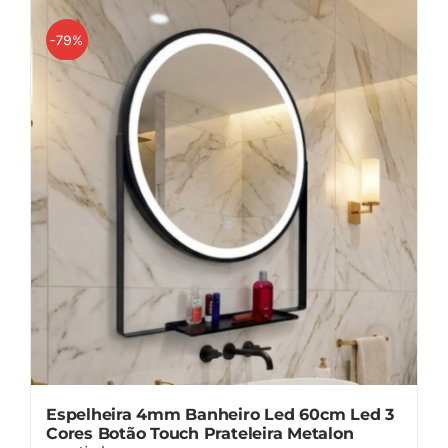
tem
várias
-79%
variantes.
As
opções
podem
ser
escolhidas
na
página
do
produto
Espelheira 4mm Banheiro Led 60cm Led 3
Cores Botão Touch Prateleira Metalon