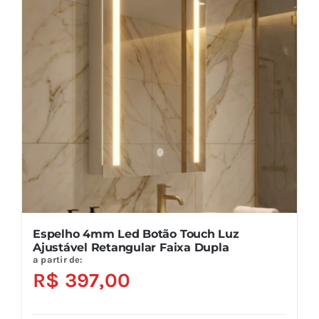
As
opções
podem
ser
escolhidas
na
página
do
produto
Espelho 4mm Led Botão Touch Luz
Ajustável Retangular Faixa Dupla
a partir de:
R$
397,00