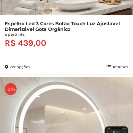
Espelho Led 3 Cores Botão Touch Luz Ajustável
Dimerizável Gota Orgânico
a partir de:
R$
439,00
Ver opções
Detalhes
Este
produto
tem
-31%
várias
variantes.
As
opções
podem