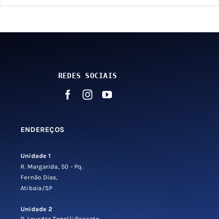
produto
tem
várias
variantes.
As
REDES SOCIAIS
opções
podem
ser
escolhidas
ENDEREÇOS
na
página
Unidade 1
do
R. Margarida, 50 - Pq.
produto
Fernão Dias,
Atibaia/SP
Unidade 2
R. Lourdes Tonelli Basseto,