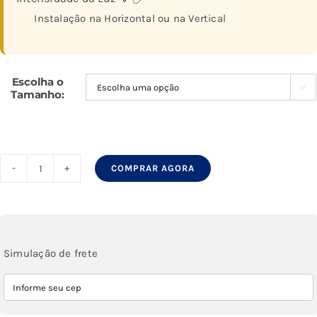
Instalação na Horizontal ou na Vertical
Escolha o

Tamanho:
COMPRAR AGORA
Espelho
4mm
Led
3
Simulação de frete
Cores
Fria
Neutra
e