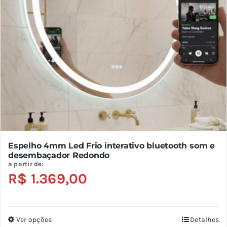
ser
escolhidas
na
página
do
produto
Espelho 4mm Led Frio interativo bluetooth som e
desembaçador Redondo
a partir de:
R$
1.369,00
Ver opções
Detalhes
Este