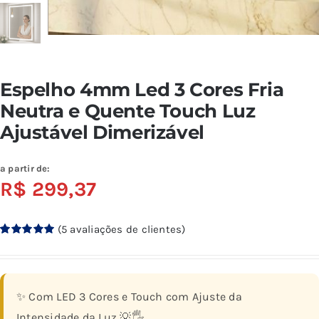
Espelho 4mm Led 3 Cores Fria
Neutra e Quente Touch Luz
Ajustável Dimerizável
a partir de:
R$
299,37
(
5
avaliações de clientes)
Avaliado
5
como
5.00
de 5, com
baseado em
avaliações
✨ Com LED 3 Cores e Touch com Ajuste da
de clientes
Intensidade da Luz 💡🖐️