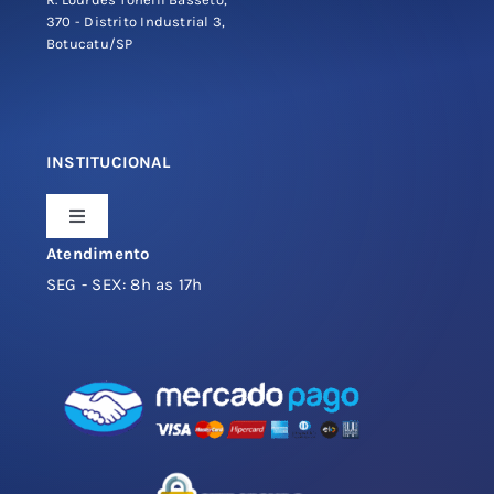
370 - Distrito Industrial 3,
Botucatu/SP
INSTITUCIONAL
Toggle
Navigation
Atendimento
Sobre a Espelhos OnLine
SEG - SEX: 8h as 17h
Espelhos Sob Medida e Projetos
Garantia e Instalação
Política de Trocas